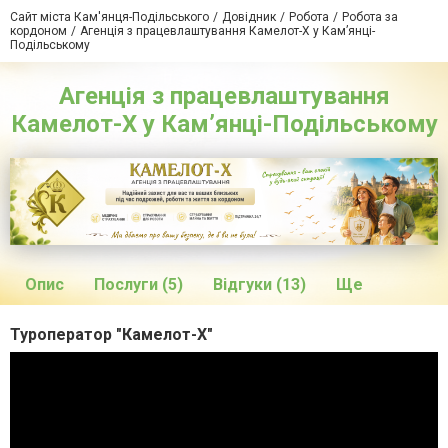
Сайт міста Кам'янця-Подільського
Довідник
Робота
Робота за
кордоном
Агенція з працевлаштування Камелот-Х у Кам’янці-
Подільському
Агенція з працевлаштування
Камелот-Х у Кам’янці-Подільському
Опис
Послуги (5)
Відгуки (13)
Ще
Туроператор "Камелот-X"