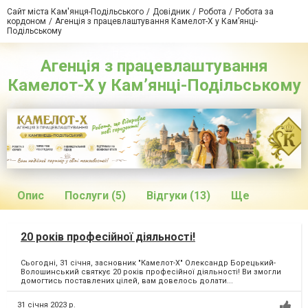
Сайт міста Кам'янця-Подільського
Довідник
Робота
Робота за
кордоном
Агенція з працевлаштування Камелот-Х у Кам’янці-
Подільському
Агенція з працевлаштування
Камелот-Х у Кам’янці-Подільському
Опис
Послуги (5)
Відгуки (13)
Ще
20 років професійної діяльності!
Сьогодні, 31 січня, засновник "Камелот-Х" Олександр Борецький-
Волошинський святкує 20 років професійної діяльності! Ви змогли
домогтись поставлених цілей, вам довелось долати...
31 січня 2023 р.