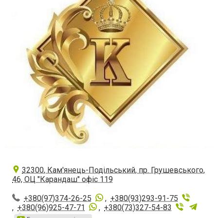
32300, Кам'янець-Подільський, пр. Грушевського,
46, ОЦ "Карандаш" офіс 119
+380(97)374-26-25
,
+380(93)293-91-75
,
+380(96)925-47-71
,
+380(73)327-54-83