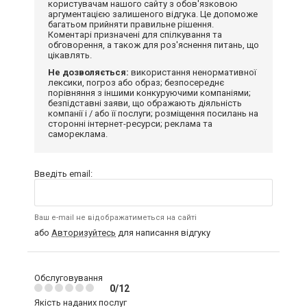
користувачам нашого сайту з обов'язковою
аргументацією залишеного відгука. Це допоможе
багатьом прийняти правильне рішення.
Коментарі призначені для спілкування та
обговорення, а також для роз'яснення питань, що
цікавлять.
Не дозволяється:
використання ненормативної
лексики, погроз або образ; безпосереднє
порівняння з іншими конкуруючими компаніями;
безпідставні заяви, що ображають діяльність
компанії і / або її послуги; розміщення посилань на
сторонні інтернет-ресурси; реклама та
самореклама.
Введіть email:
Ваш e-mail не відображатиметься на сайті
або
Авторизуйтесь
для написання відгуку
Обслуговування
0/12
Якість наданих послуг