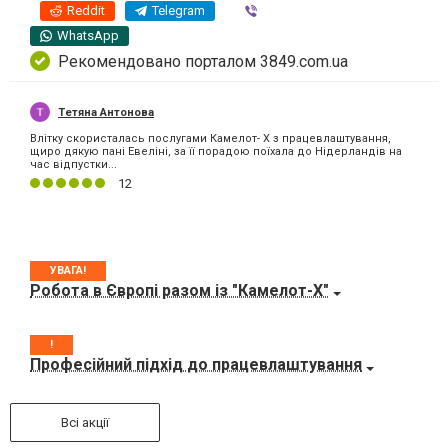
Reddit
Telegram
Viber
WhatsApp
Рекомендовано порталом 3849.com.ua
Тетяна Антонова
Влітку скористалась послугами Камелот- Х з працевлаштування,
щиро дякую пані Евеліні, за її порадою поїхала до Нідерландів на
час відпустки...
12
УВАГА!
Робота в Європі разом із "Камелот-Х"
!
Професійний підхід до працевлаштування
Всі акції