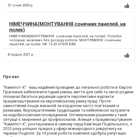
31 січня 2023 р.
НIМЕЧЧИНА(МОНТУВАННЯ сонячних панелей, на
полях)
НIМЕЧЧИНА(МОНТУВАННЯ сонячних панелей, на полях) Потрібні
чоловіки, можливо без досвіду роботи. МОНТУВАННЯ сонячних
панелей, на полях НА 15-20 СIЧНЯ ВЖЕ...
8 грудня 2021 р.
Про нас
"Камелот-Х" - ваш надійний провідник до легальної роботи в Європі
Прагнення забезпечити гідний рівень життя для себе та своєї родини
спонукає багатьох українців шукати перспективні варіанти
працевлаштування на європейському ринку праці. Проте
самостійний пошук вакансій за кордоном часто пов’язаний із
ризиками, бюрократичними труднощами та небезпекою натрапити
на недобросовісних посередників. Оптимальним рішенням у такій
ситуації є звернення до професіоналів. Агенція з працевлаштування
"Камелот-Х", розташована в самому серці Кам’янця-Подільського, з
2012 року успішно працює у сфері міжнародного рекрутингу на
теренах Поділля. За 14 років роботи компанія здобула репутацію